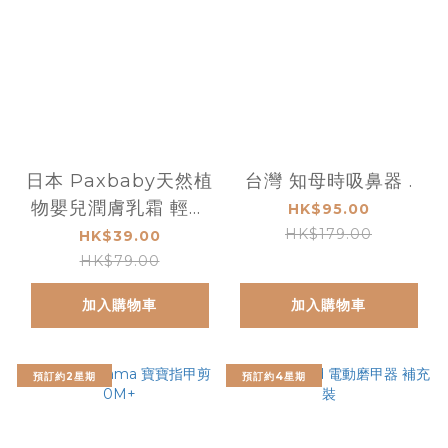
日本 Paxbaby天然植
台灣 知母時吸鼻器 .
物嬰兒潤膚乳霜 輕便
HK$95.00
装 50g
HK$179.00
HK$39.00
HK$79.00
加入購物車
加入購物車
預訂約2星期
預訂約4星期