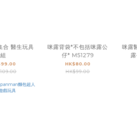
大集合 醫生玩具
咪露背袋*不包括咪露公
咪露
組
仔* M51279
露
99.00
HK$80.00
109.00
HK$99.00