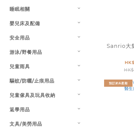
睡眠相關
嬰兒床及配備
安全用品
Sanrio
游泳/野餐用品
HK$
兒童雨具
HK$
驅蚊/防曬/止痕用品
預訂約6星期
兒童傢具及玩具收納
返學用品
文具/美勞用品