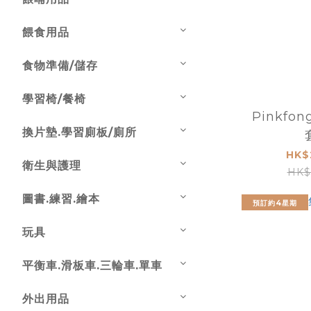
餵食用品
食物準備/儲存
學習椅/餐椅
Pinkfo
換片墊.學習廁板/廁所
HK$
衛生與護理
HK$
圖書.練習.繪本
預訂約4星期
玩具
平衡車.滑板車.三輪車.單車
外出用品