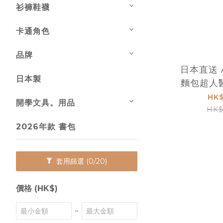
衫褲鞋襪
卡通角色
品牌
日本直送 
日本製
麵包超人
HK$
開學文具。用品
HK$
2026年款 書包
套用篩選
(0/20)
價格 (HK$)
~