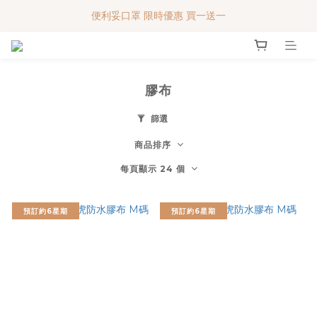
便利妥口罩 限時優惠 買一送一
便利妥口罩 限時優惠 買一送一
MY BABY SHOP 7週年 多謝支持!!!
便利妥口罩 限時優惠 買一送一
膠布
篩選
商品排序
每頁顯示 24 個
預訂約6星期
預訂約6星期