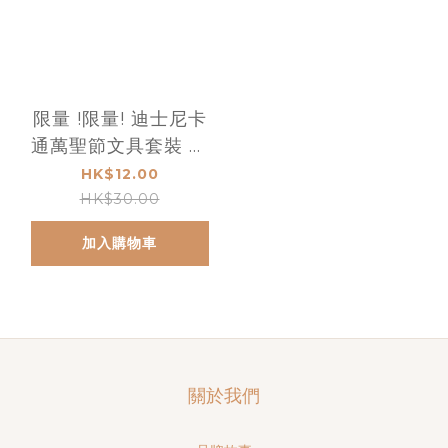
限量 !限量! 迪士尼卡
通萬聖節文具套裝 款
式隨機發放
HK$12.00
HK$30.00
加入購物車
關於我們