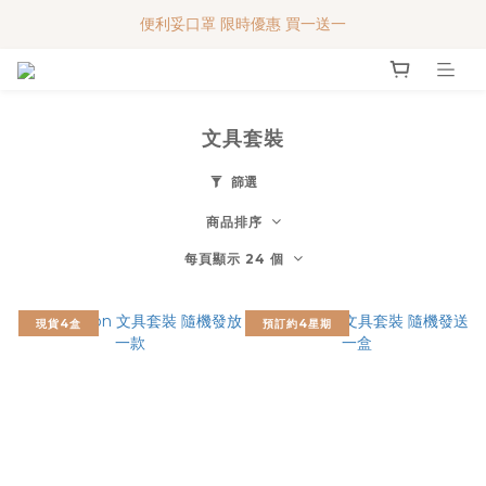
便利妥口罩 限時優惠 買一送一
便利妥口罩 限時優惠 買一送一
MY BABY SHOP 7週年 多謝支持!!!
便利妥口罩 限時優惠 買一送一
文具套裝
篩選
商品排序
每頁顯示 24 個
現貨4盒
預訂約4星期