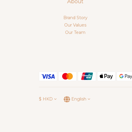
About
Brand Story
Our Values
Our Team
$
HKD
English