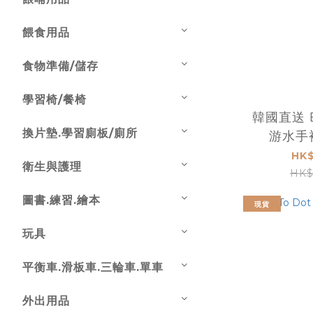
餵食用品
食物準備/儲存
學習椅/餐椅
韓國直送 Baby Shark
換片墊.學習廁板/廁所
游水手
HK$
衛生與護理
HK$
圖書.練習.繪本
現貨
玩具
平衡車.滑板車.三輪車.單車
外出用品