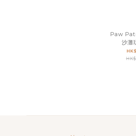
Paw Pa
沙灘
HK$
HK$