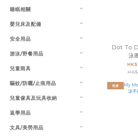
睡眠相關
嬰兒床及配備
安全用品
Dot To
游泳/野餐用品
泳
HK$
兒童雨具
HK$
驅蚊/防曬/止痕用品
現貨
兒童傢具及玩具收納
返學用品
文具/美勞用品