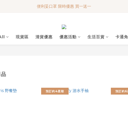
便利妥口罩 限時優惠 買一送一
便利妥口罩 限時優惠 買一送一
MY BABY SHOP 7週年 多謝支持!!!
便利妥口罩 限時優惠 買一送一
ll
現貨區
清貨優惠
優惠活動
生活百貨
卡通
用品
預訂約4星期
預訂約6