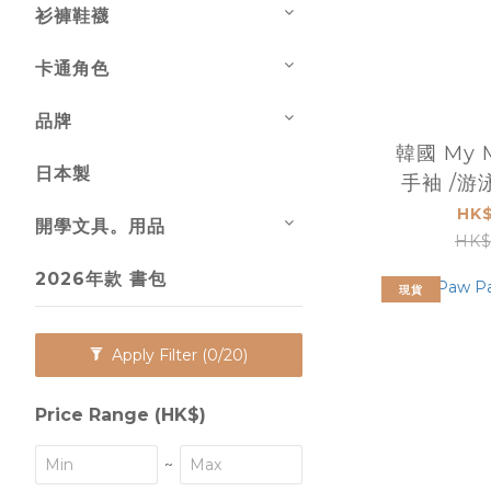
衫褲鞋襪
卡通角色
品牌
韓國 My 
日本製
手袖 /游
HK$
開學文具。用品
HK$
2026年款 書包
現貨
Apply Filter
(0/20)
Price Range (HK$)
~