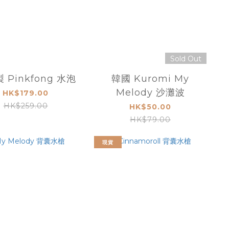
Sold Out
 Pinkfong 水泡
韓國 Kuromi My
Melody 沙灘波
HK$179.00
HK$259.00
HK$50.00
HK$79.00
現貨