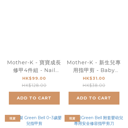
Mother-K - 寶寶成長
Mother-K - 新生兒專
修甲4件組 - Nail
用指甲剪 - Baby
Clippers Set &
Nail Scissors 0M-
HK$99.00
HK$31.00
Tweezer for New
9M
HK$128.00
HK$38.00
Born Baby
ADD TO CART
ADD TO CART
現貨
現貨