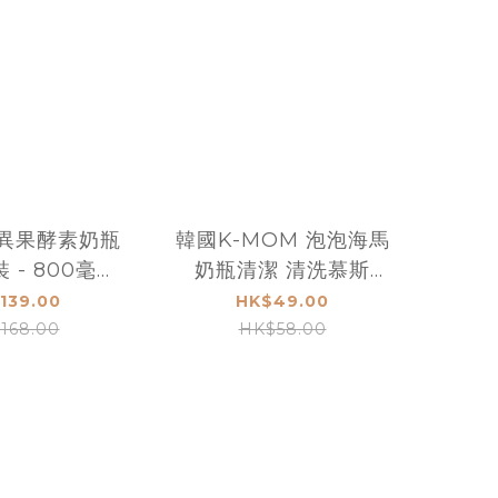
奇異果酵素奶瓶
韓國K-MOM 泡泡海馬
 - 800毫升
奶瓶清潔 清洗慕斯
毫升 x 2包
500ML 瓶裝
139.00
HK$49.00
1082
168.00
HK$58.00