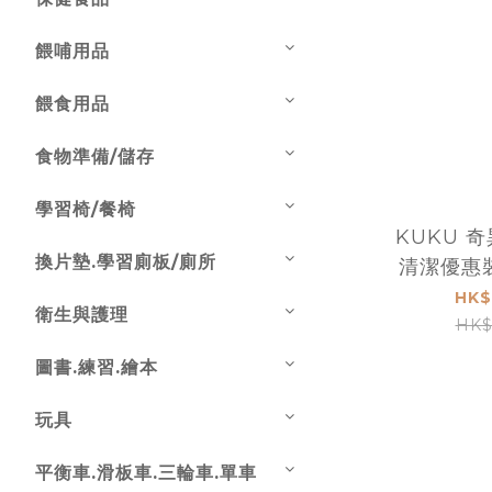
餵哺用品
餵食用品
食物準備/儲存
學習椅/餐椅
KUKU 
換片墊.學習廁板/廁所
清潔優惠裝
+ 600
HK$
衛生與護理
KU
HK$
圖書.練習.繪本
玩具
平衡車.滑板車.三輪車.單車