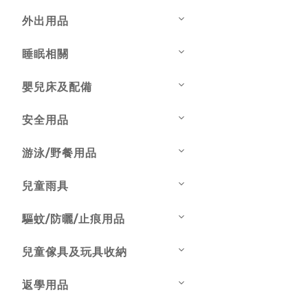
外出用品
睡眠相關
嬰兒床及配備
安全用品
游泳/野餐用品
兒童雨具
驅蚊/防曬/止痕用品
兒童傢具及玩具收納
返學用品