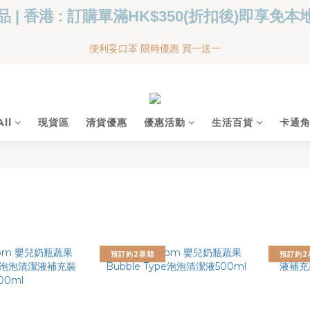
 | 香港 : 訂購單滿HK$350(折扣後)即享免
便利妥口罩 限時優惠 買一送一
便利妥口罩 限時優惠 買一送一
MY BABY SHOP 7週年 多謝支持!!!
便利妥口罩 限時優惠 買一送一
ll
現貨區
清貨優惠
優惠活動
生活百貨
卡通
預訂約2星期
預訂約2