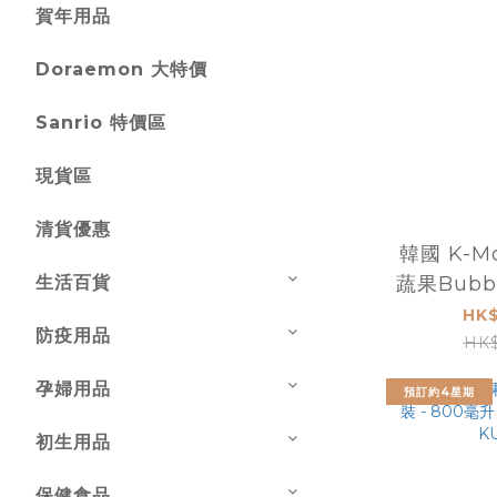
賀年用品
Doraemon 大特價
Sanrio 特價區
現貨區
清貨優惠
韓國 K-
生活百貨
蔬果Bubb
清潔液補
HK$
防疫用品
HK$
孕婦用品
預訂約4星期
初生用品
保健食品