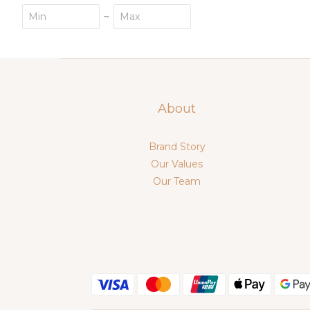
~
About
Brand Story
Our Values
Our Team