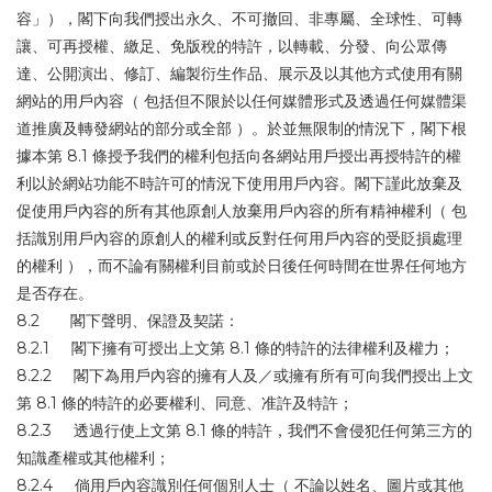
容」），閣下向我們授出永久、不可撤回、非專屬、全球性、可轉
讓、可再授權、繳足、免版稅的特許，以轉載、分發、向公眾傳
達、公開演出、修訂、編製衍生作品、展示及以其他方式使用有關
網站的用戶內容（ 包括但不限於以任何媒體形式及透過任何媒體渠
道推廣及轉發網站的部分或全部 ）。於並無限制的情況下，閣下根
據本第 8.1 條授予我們的權利包括向各網站用戶授出再授特許的權
利以於網站功能不時許可的情況下使用用戶內容。閣下謹此放棄及
促使用戶內容的所有其他原創人放棄用戶內容的所有精神權利（ 包
括識別用戶內容的原創人的權利或反對任何用戶內容的受貶損處理
的權利 ），而不論有關權利目前或於日後任何時間在世界任何地方
是否存在。
8.2 閣下聲明、保證及契諾：
8.2.1 閣下擁有可授出上文第 8.1 條的特許的法律權利及權力；
8.2.2 閣下為用戶內容的擁有人及／或擁有所有可向我們授出上文
第 8.1 條的特許的必要權利、同意、准許及特許；
8.2.3 透過行使上文第 8.1 條的特許，我們不會侵犯任何第三方的
知識產權或其他權利；
8.2.4 倘用戶內容識別任何個別人士（ 不論以姓名、圖片或其他