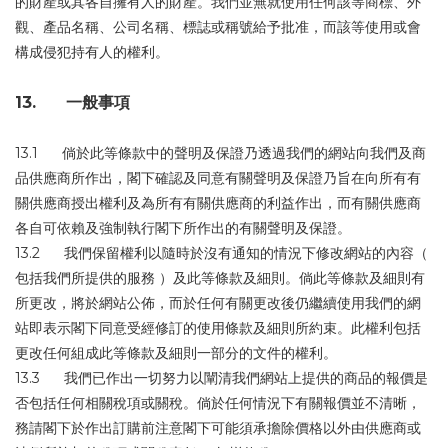
的財產或其各自擁有人的財產。我們並無就使用任何該等商標、外
觀、產品名稱、公司名稱、標誌或稱號給予批准，而該等使用或會
構成侵犯持有人的權利。
13. 一般事項
13.1 倘於此等條款中的聲明及保證乃透過我們的網站向我們及商
品供應商所作出，閣下確認及同意有關聲明及保證乃旨在向所有有
關供應商授出權利及為所有有關供應商的利益作出，而有關供應商
各自可依賴及強制執行閣下所作出的有關聲明及保證。
13.2 我們保留權利以隨時於沒有通知的情況下修改網站的內容（
包括我們所提供的服務 ）及此等條款及細則。倘此等條款及細則有
所更改，將於網站公佈，而於任何有關更改後仍繼續使用我們的網
站即表示閣下同意受經修訂的使用條款及細則所約束。此權利包括
更改任何組成此等條款及細則一部分的文件的權利。
13.3 我們已作出一切努力以闡清我們網站上提供的商品的報價是
否包括任何相關稅項或關稅。倘於任何情況下有關報價並不清晰，
務請閣下於作出訂購前注意閣下可能須承擔除價格以外由供應商或