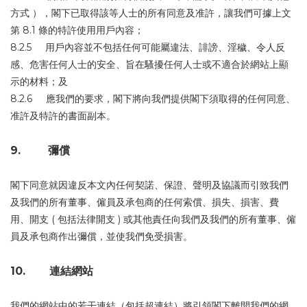
方式 ），閣下已取得該等人士的所有同意及准許，讓我們可據上文
第 8.1 條的特許使用用戶內容；
8.2.5 用戶內容並不包括任何可能屬違法、誹謗、淫穢、令人反
感、危害任何人士的安全、旨在騷擾任何人士或不適合於網站上顯
示的材料；及
8.2.6 應我們的要求，閣下將向我們提供閣下須取得的任何同意、
准許及特許的書面副本。
9. 彌償
閣下同意就因違反本文內任何契諾、保證、聲明及協議而引致我們
及我們的所有董事、僱員及承包商的任何索償、損失、損害、費
用、開支 ( 包括法律開支 ) 或其他責任向我們及我們的所有董事、僱
員及承包商作出彌償，並使我們免受損害。
10. 連結網站
我們的網站中的若干連結（包括超連結）將引領閣下離開我們的網