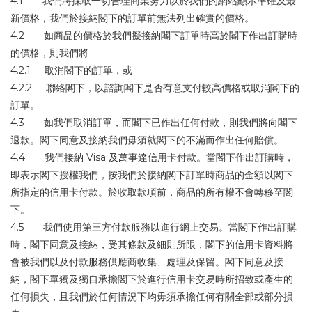
4.1 我們將採取一切合理商業努力以於我們的網站顯示準確及最
新價格，我們於接納閣下的訂單前無法列出確實的價格。
4.2 如商品的價格於我們擬接納閣下訂單時高於閣下作出訂購時
的價格，則我們將
4.2.1 取消閣下的訂單，或
4.2.2 聯絡閣下，以諮詢閣下是否有意支付較高價格或取消閣下的
訂單。
4.3 如我們取消訂單，而閣下已作出任何付款，則我們將向閣下
退款。閣下同意及接納我們毋須就閣下的不滿而作出任何賠償。
4.4 我們接納 Visa 及萬事達信用卡付款。當閣下作出訂購時，
即表示閣下授權我們，按我們於接納閣下訂單時商品的金額以閣下
所指定的信用卡付款。於收取款項前，商品的所有權不會轉移至閣
下。
4.5 我們使用第三方付款服務以進行網上交易。當閣下作出訂購
時，閣下同意及接納，受其條款及細則所限，閣下的信用卡資料將
會被我們以及付款服務供應商收集、處理及保留。閣下同意及接
納，閣下單獨及獨自承擔閣下於進行信用卡交易時所招致或產生的
任何損失，且我們於任何情況下均毋須承擔任何有關全部或部分損