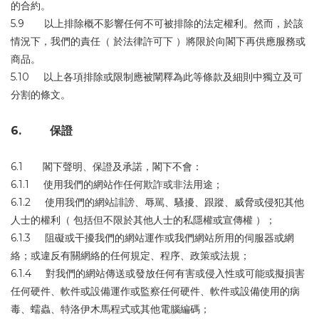
的合約。
5.9 以上排除概不影響任何不可被排除的法定權利。然而，於該
情況下，我們的責任（ 於法律許可下 ）將限於向閣下再供應服務或
商品。
5.10 以上各項排除或限制應被闡釋為此等條款及細則中獨立及可
分割的條文。
6. 保證
6.1 閣下聲明、保證及承諾，閣下不會：
6.1.1 使用我們的網站作任何欺詐或非法用途；
6.1.2 使用我們的網站誹謗、辱駡、騷擾、跟蹤、威脅或侵犯其他
人士的權利（ 包括但不限於其他人士的私隱權或宣傳權 ）；
6.1.3 阻礙或干擾我們的網站運作或我們網站所用的伺服器或網
絡；或違反有關網絡的任何規定、程序、政策或法規；
6.1.4 對我們的網站傳送或發放任何有害或侵入性或可能或擬損害
任何硬件、軟件或設備運作或監察任何硬件、軟件或設備使用的病
毒、蠕蟲、特洛伊木馬程式或其他電腦編碼；