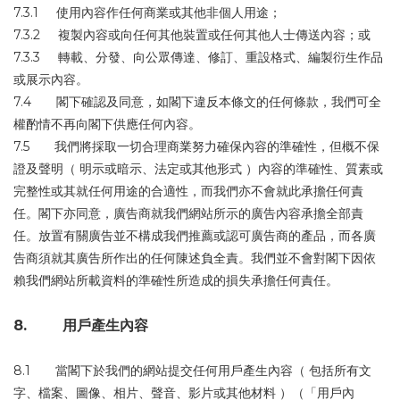
7.3.1 使用內容作任何商業或其他非個人用途；
7.3.2 複製內容或向任何其他裝置或任何其他人士傳送內容；或
7.3.3 轉載、分發、向公眾傳達、修訂、重設格式、編製衍生作品
或展示內容。
7.4 閣下確認及同意，如閣下違反本條文的任何條款，我們可全
權酌情不再向閣下供應任何內容。
7.5 我們將採取一切合理商業努力確保內容的準確性，但概不保
證及聲明（ 明示或暗示、法定或其他形式 ）內容的準確性、質素或
完整性或其就任何用途的合適性，而我們亦不會就此承擔任何責
任。閣下亦同意，廣告商就我們網站所示的廣告內容承擔全部責
任。放置有關廣告並不構成我們推薦或認可廣告商的產品，而各廣
告商須就其廣告所作出的任何陳述負全責。我們並不會對閣下因依
賴我們網站所載資料的準確性所造成的損失承擔任何責任。
8. 用戶產生內容
8.1 當閣下於我們的網站提交任何用戶產生內容（ 包括所有文
字、檔案、圖像、相片、聲音、影片或其他材料 ）（「用戶內