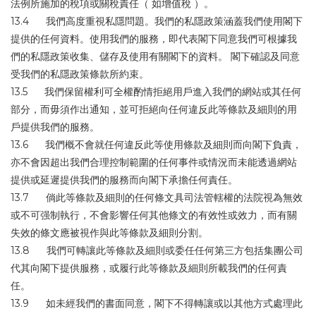
法例所施加的稅項或關稅責任（ 如增值稅 ）。
13.4 我們高度重視私隱問題。我們的私隱政策涵蓋我們使用閣下
提供的任何資料。使用我們的服務，即代表閣下同意我們可根據我
們的私隱政策收集、儲存及使用有關閣下的資料。 閣下確認及同意
受我們的私隱政策條款所約束。
13.5 我們保留權利可全權酌情拒絕用戶進入我們的網站或其任何
部分，而毋須作出通知，並可拒絕向任何違反此等條款及細則的用
戶提供我們的服務。
13.6 我們概不會就任何違反此等使用條款及細則而向閣下負責，
亦不會因超出我們合理控制範圍的任何事件或情況而未能透過網站
提供或延遲提供我們的服務而向閣下承擔任何責任。
13.7 倘此等條款及細則的任何條文具司法管轄權的法院視為無效
或不可强制執行，不會影響任何其他條文的有效性或效力，而有關
失效的條文應被視作與此等條款及細則分割。
13.8 我們可轉讓此等條款及細則或委任任何第三方包括集團公司
代其向閣下提供服務，或履行此等條款及細則所載我們的任何責
任。
13.9 如未經我們的書面同意，閣下不得轉讓或以其他方式處理此