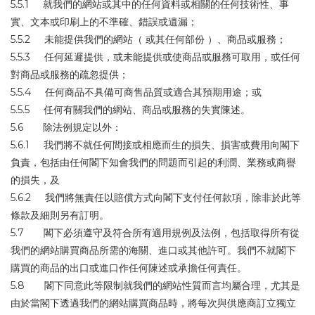
5.5.1 就我們的網站或其中的任何資料或相關的任何技術性、事
實、文本或印刷上的不準確、錯誤或遺漏；
5.5.2 未能提供我們的網站（ 或其任何部份 ）、商品或服務；
5.5.3 任何延遲提供，或未能提供或使商品或服務可取用，或任何
對商品或服務的疏忽提供；
5.5.4 任何商品不具備可商售品質或適合其預期用途；或
5.5.5 任何有關我們的網站、商品或服務的失實陳述。
5.6 除法例規定以外：
5.6.1 我們將不就任何間接或相應而生的損失、損害或費用向閣下
負責，包括由任何閣下知會我們的問題而引起的利潤、業務或商譽
的損失，及
5.6.2 我們將無責任以賠償方式向閣下支付任何款項，除非於此等
條款及細則另有訂明。
5.7 閣下必須遵守及符合所有適用規例及法例，包括取得所有從
我們的網站購買商品所需的海關、進口或其他許可。我們不就閣下
購買的商品的出口或進口作任何陳述或承擔任何責任。
5.8 閣下同意此等限制就我們的網站性質而言均屬合理，尤其是
由於當閣下透過我們的網站購買商品時，將每次與供應商訂立獨立