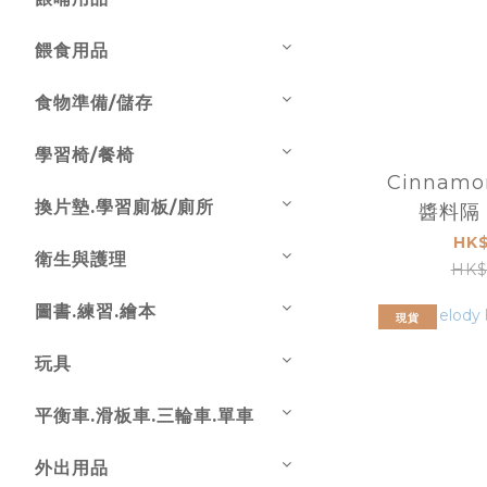
餵食用品
食物準備/儲存
學習椅/餐椅
Cinnamo
換片墊.學習廁板/廁所
醬料隔 9
HK$
衛生與護理
HK$
圖書.練習.繪本
現貨
玩具
平衡車.滑板車.三輪車.單車
外出用品