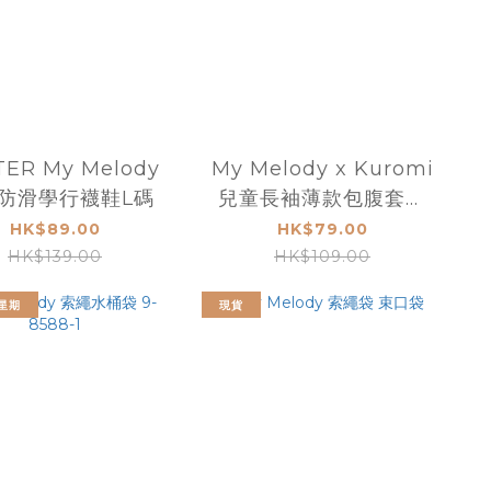
TER My Melody
My Melody x Kuromi
防滑學行襪鞋L碼
兒童長袖薄款包腹套裝
80.90CM
HK$89.00
HK$79.00
HK$139.00
HK$109.00
星期
現貨