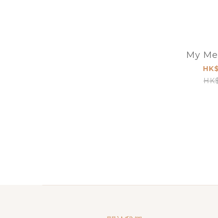
My Me
HK$
HK$