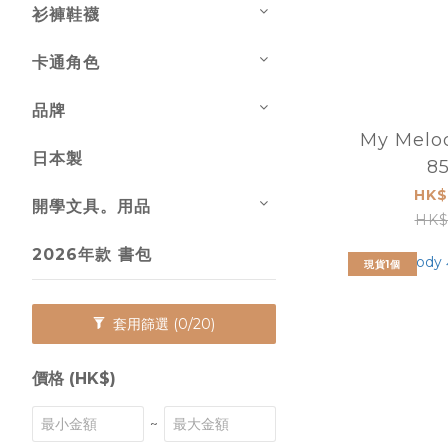
衫褲鞋襪
卡通角色
品牌
My Melo
日本製
85
HK$
開學文具。用品
HK$
2026年款 書包
現貨1個
套用篩選
(0/20)
價格 (HK$)
~