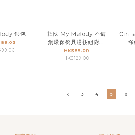
lody 銀包
韓國 My Melody 不鏽
Cinn
鋼環保餐具湯筷組附餐
頸
89.00
具袋
99.00
HK$89.00
HK$129.00
3
4
5
6