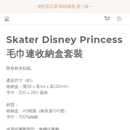
便利妥口罩 限時優惠 買一送一
便利妥口罩 限時優惠 買一送一
MY BABY SHOP 7週年 多謝支持!!!
便利妥口罩 限時優惠 買一送一
Skater Disney Princess
毛巾連收納盒套裝
附有姓名貼紙。
產品尺寸（約）
收納盒：寬58 x 長44 x 高125mm
手巾：320 x 280 毫米
材質：
收納盒：AS樹脂（耐高溫100度）
手巾：100%純棉
使用抗菌劑類型：無機抗菌劑