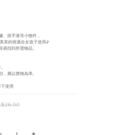
據、搓手液等小物件， 
美美的很適合女孩子使用♪ 
容易找到所需物品。 
 
考。
，應以實物為準。  
導下使用
$26.00