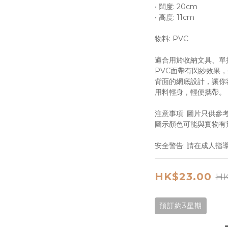
• 闊度: 20cm 
• 高度: 11cm  
物料: PVC  
適合用於收納文具、單
PVC面帶有閃紗效果，
背面的網底設計，讓你
用料輕身，輕便攜帶。 
注意事項: 圖片只供參
圖示顏色可能與實物有別
安全警告: 請在成人指
HK$23.00
HK
預訂約3星期