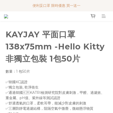
便利妥口罩 限時優惠 買一送一
便利妥口罩 限時優惠 買一送一
MY BABY SHOP 7週年 多謝支持!!!
便利妥口罩 限時優惠 買一送一
KAYJAY 平面口罩
138x75mm -Hello Kitty
非獨立包裝 1包50片
數量：1 包50片
✅韓國KC認證
✅獨立包裝, 乾淨衛生
✅通過韓國🇰🇷KATRI檢測研究院對皮膚刺激，甲醛、過濾效、
重金屬、pH值、紫外線等測試認證
✅舒適透氣的口罩，柔軟耳帶，能減少對皮膚的刺激
✅三層防靜電過濾結構，阻隔空氣中微塵，微細懸浮物質