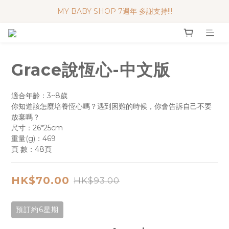
MY BABY SHOP 7週年 多謝支持!!!
便利妥口罩 限時優惠 買一送一
便利妥口罩 限時優惠 買一送一
Grace說恆心-中文版
適合年齡：3~8歲
你知道該怎麼培養恆心嗎？遇到困難的時候，你會告訴自己不要
放棄嗎？
尺寸：26*25cm
重量(g)：469
頁 數：48頁
HK$70.00
HK$93.00
預訂約6星期