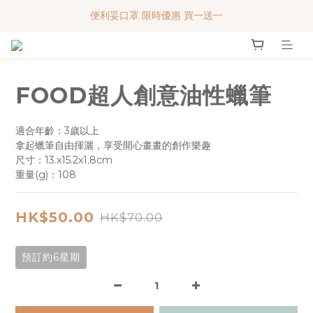
MY BABY SHOP 7週年 多謝支持!!!
便利妥口罩 限時優惠 買一送一
便利妥口罩 限時優惠 買一送一
FOOD超人創意油性蠟筆
適合年齡：3歲以上
拿起蠟筆自由揮灑，享受開心畫畫的創作樂趣
尺寸：13.x15.2x1.8cm
重量(g)：108
HK$50.00
HK$70.00
預訂約6星期