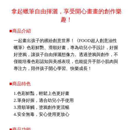
拿起蠟筆自由揮灑，享受開心畫畫的創作樂
趣！
■商品介紹
一起畫出孩子的繽紛創意世界！《FOOD超人創意油性
蠟筆》色彩鮮艷、滑順好畫，專為幼兒小手設計，好握
好塗鴉，讓孩子自由揮灑想像力。透過塗鴉與創作，不
僅能培養色彩認知與美感表現，也能提升手部小肌肉與
專注力，陪伴孩子開心學習、快樂成長！
■商品特色
1.色彩鮮豔，輕鬆上色更好畫
2.筆身好握，適合幼兒小手使用
3.滑順筆觸，塗鴉創作更流暢
4.安全無毒，安心使用更放心
■商品功能