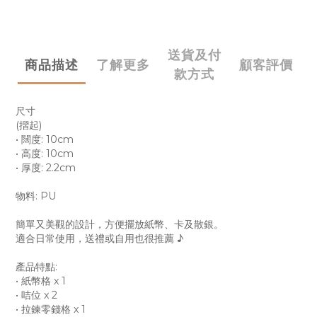
送貨及付
商品描述
了解更多
顧客評價
款方式
尺寸
(摺起)
• 闊度: 10cm
• 高度: 10cm
• 厚度: 2.2cm
物料: PU
簡單又美觀的設計，方便擺放紙幣、卡及散銀。
適合日常使用，送禮或自用也很推薦 ♪
產品特點:
• 紙幣格 x 1
• 咭位 x 2
• 拉鍊零錢格 x 1