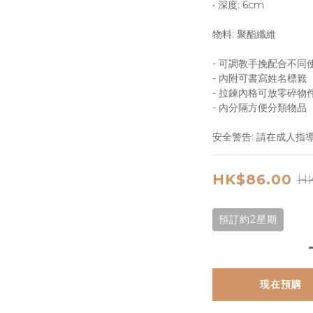
• 深度: 6cm
物料: 聚酯纖維
- 可調教手挽配合不同
- 內附可書寫姓名標籤
- 拉鍊內格可放零碎物
- 內分隔方便分類物品
安全警告: 請在成人指
HK$86.00
HK
預訂約2星期
現在預購