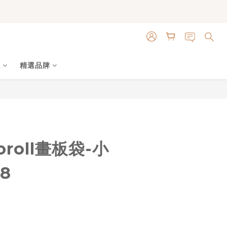
色
精選品牌
立即購買
oroll畫板袋-小
28