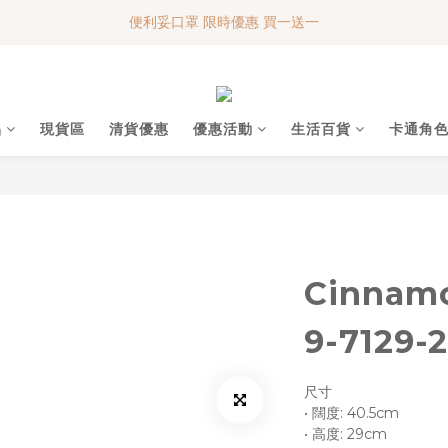
便利妥口罩 限時優惠 買一送一
便利妥口罩 限時優惠 買一送一
MY BABY SHOP 7週年 多謝支持!!!
便利妥口罩 限時優惠 買一送一
品
現貨區
清貨優惠
優惠活動
生活百貨
卡通角
Cinnam
9-7129-
尺寸
• 闊度: 40.5cm
• 高度: 29cm