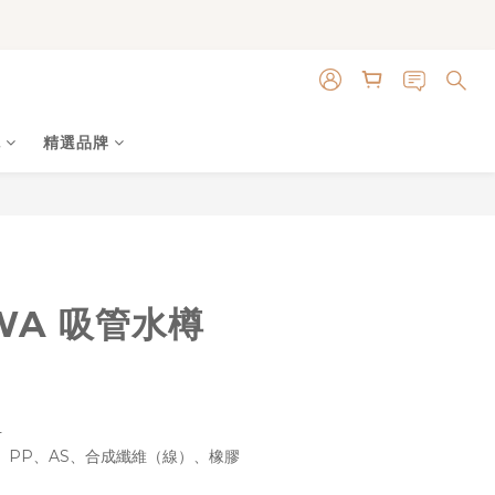
色
精選品牌
立即購買
AWA 吸管水樽
升
n）、PP、AS、合成纖維（線）、橡膠