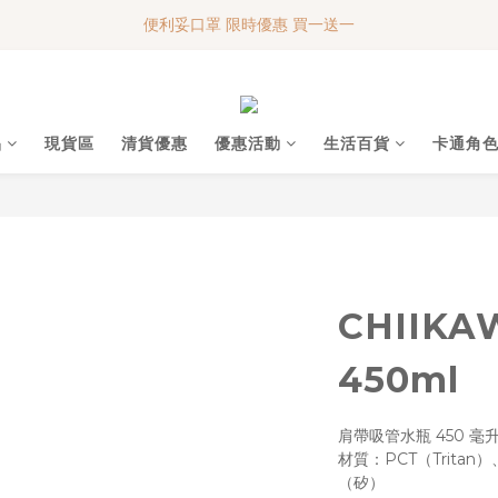
便利妥口罩 限時優惠 買一送一
便利妥口罩 限時優惠 買一送一
MY BABY SHOP 7週年 多謝支持!!!
便利妥口罩 限時優惠 買一送一
品
現貨區
清貨優惠
優惠活動
生活百貨
卡通角
CHIIK
450ml
肩帶吸管水瓶 450 毫
材質：PCT（Trita
（矽）