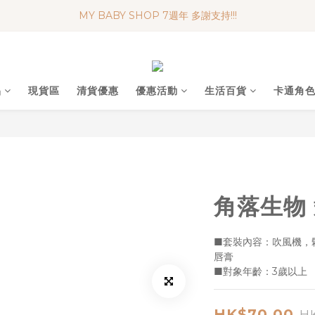
MY BABY SHOP 7週年 多謝支持!!!
便利妥口罩 限時優惠 買一送一
便利妥口罩 限時優惠 買一送一
品
現貨區
清貨優惠
優惠活動
生活百貨
卡通角
角落生物
■套裝內容：吹風機，
唇膏
■對象年齡：3歲以上
HK$70.00
H