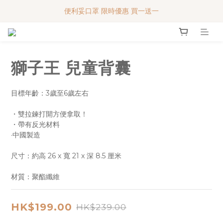
便利妥口罩 限時優惠 買一送一
便利妥口罩 限時優惠 買一送一
MY BABY SHOP 7週年 多謝支持!!!
便利妥口罩 限時優惠 買一送一
獅子王 兒童背囊
目標年齡：3歲至6歲左右
・雙拉鍊打開方便拿取！
・帶有反光材料
·中國製造
尺寸：約高 26 x 寬 21 x 深 8.5 厘米
材質：聚酯纖維
HK$199.00
HK$239.00