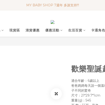
MY BABY SHOP 7週年 多謝支持!!!
便利妥口罩 限時優惠 買一送一
便利妥口罩 限時優惠 買一送一
品
現貨區
清貨優惠
優惠活動
生活百貨
卡通角
歡樂聖誕
適合年齡：6歲以上
爸爸媽媽每天說一個溫
子不同的驚奇
尺寸：21*29.7*1cm
重量(g)：545