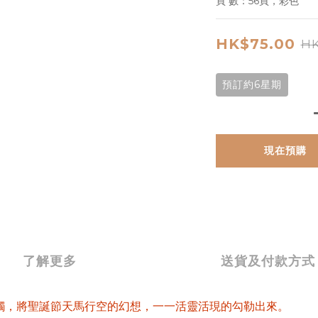
頁 數：56頁，彩色
HK$75.00
HK
預訂約6星期
現在預購
了解更多
送貨及付款方式
觸，將聖誕節天馬行空的幻想，一一活靈活現的勾勒出來。