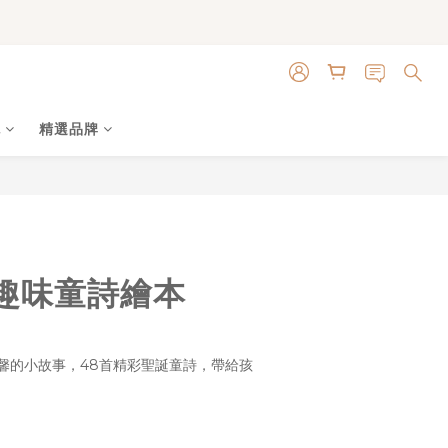
色
精選品牌
立即購買
趣味童詩繪本
馨的小故事，48首精彩聖誕童詩，帶給孩