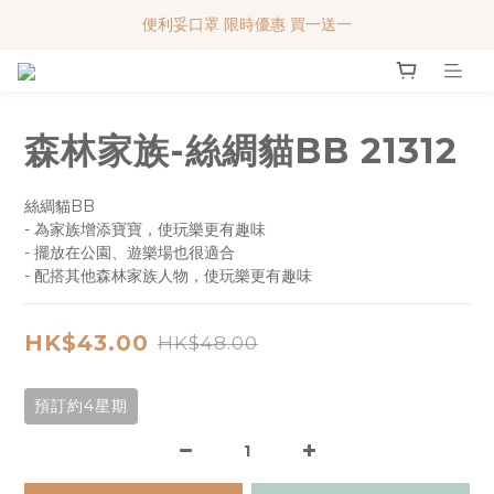
便利妥口罩 限時優惠 買一送一
便利妥口罩 限時優惠 買一送一
MY BABY SHOP 7週年 多謝支持!!!
便利妥口罩 限時優惠 買一送一
森林家族-絲綢貓BB 21312
絲綢貓BB
- 為家族增添寶寶，使玩樂更有趣味
- 擺放在公園、遊樂場也很適合
- 配搭其他森林家族人物，使玩樂更有趣味
HK$43.00
HK$48.00
預訂約4星期