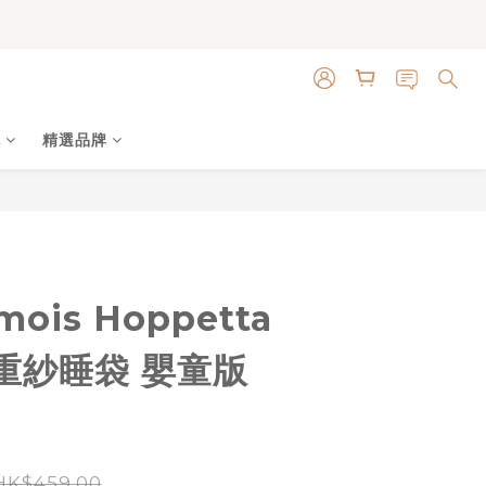
色
精選品牌
立即購買
ois Hoppetta
重紗睡袋 嬰童版
HK$459.00