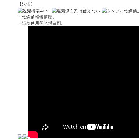
【洗濯】
・乾燥前輕輕擠壓。
・請勿使用熒光增白劑。