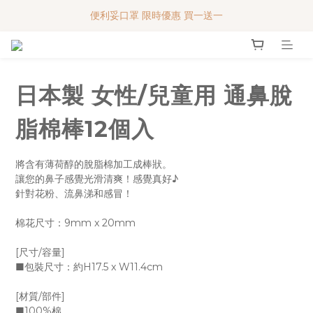
便利妥口罩 限時優惠 買一送一
便利妥口罩 限時優惠 買一送一
MY BABY SHOP 7週年 多謝支持!!!
便利妥口罩 限時優惠 買一送一
日本製 女性/兒童用 通鼻脫
脂棉棒12個入
將含有薄荷醇的脫脂棉加工成棒狀。
讓您的鼻子感覺光滑清爽！感覺真好♪
針對花粉、流鼻涕和感冒！
棉花尺寸：9mm x 20mm
[尺寸/容量]
■包裝尺寸：約H17.5 x W11.4cm
[材質/部件]
■100%棉