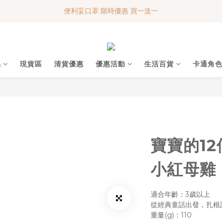
便利妥口罩 限時優惠 買一送一
便利妥口罩 限時優惠 買一送一
MY BABY SHOP 7週年 多謝支持!!!
便利妥口罩 限時優惠 買一送一
品
現貨區
清貨優惠
優惠活動
生活百貨
卡通角
寶寶的1
小紅母雞
適合年齡：3歲以上
從經典童話出發，扎根
重量(g)：110