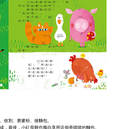
、收割、磨麥粉、做麵包。
成，最後，小紅母雞也獨自享用這個香噴噴的麵包。