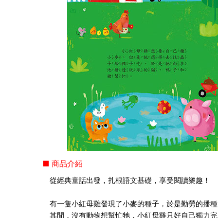
■ 商品介紹
從經典童話出發，扎根語文基礎，享受閱讀樂趣！
有一隻小紅母雞發現了小麥的種子，於是勤勞的播種
其間，沒有動物想幫忙牠，小紅母雞只好自己獨力完