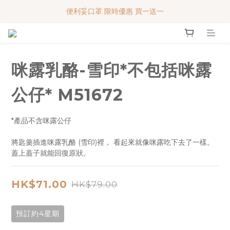
便利妥口罩 限時優惠 買一送一
便利妥口罩 限時優惠 買一送一
MY BABY SHOP 7週年 多謝支持!!!
便利妥口罩 限時優惠 買一送一
咪露乳酪-雪印*不包括咪露
公仔* M51672
*產品不含咪露公仔
將匙羹插進咪露乳酪 (雪印)裡， 看起來就像咪露吃下去了一樣。 
蓋上蓋子就能回復原狀。
HK$71.00
HK$79.00
預訂約4星期