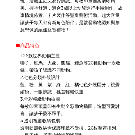
現，活潑生動又易於辨識。每枚印章圖案清晰精
美、握持舒適，適合3歲以上幼兒進行手帳創作、故
事情境佈置、卡片製作等豐富藝術活動。超大容量
讓孩子每天都有新角色陪伴，是啟發動物認知與創
意想像的絕佳益智禮物！
■商品特色
1.26款世界動物主題
獅子、斑馬、大象、熊貓、鱷魚等26種動物一次收
錄，帶孩子認識不同動物。
2.七色分類外殼設計
藍、粉、黃、紫、綠、紅、橘七色外殼區分，視覺
繽紛、一眼辨識，挑選輕鬆快速。
3.全彩精緻動物插圖
每枚印章頂蓋印有生動全彩動物插圖，造型可愛討
喜，讓孩子愛不釋手。
4.透明視窗收納包裝
透明硬殼收納盒保護印章不受損，26枚整齊排列、