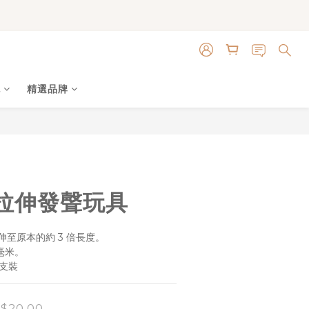
色
精選品牌
立即購買
拉伸發聲玩具
至原本的約 3 倍長度。
毫米。
 支裝
$20.00