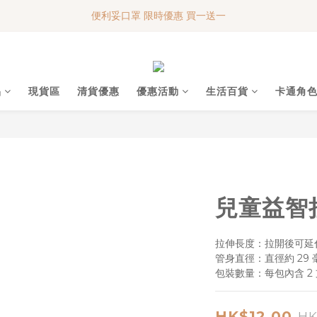
便利妥口罩 限時優惠 買一送一
便利妥口罩 限時優惠 買一送一
MY BABY SHOP 7週年 多謝支持!!!
便利妥口罩 限時優惠 買一送一
品
現貨區
清貨優惠
優惠活動
生活百貨
卡通角
兒童益智
拉伸長度：拉開後可延伸
管身直徑：直徑約 29 
包裝數量：每包內含 2
HK$12.00
HK