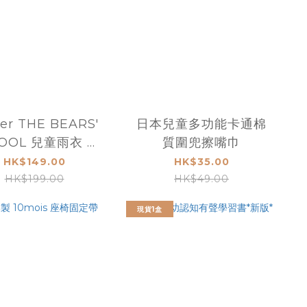
ter THE BEARS'
日本兒童多功能卡通棉
OOL 兒童雨衣 雨
質圍兜擦嘴巾
 適合身高：110-
HK$149.00
HK$35.00
125cm
HK$199.00
HK$49.00
現貨1盒