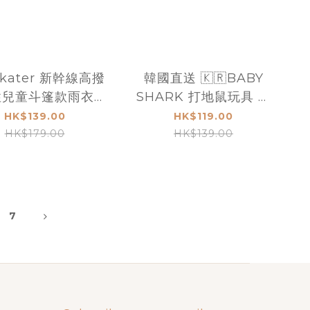
kater 新幹線高撥
韓國直送 🇰🇷BABY
性兒童斗篷款雨衣
SHARK 打地鼠玩具 顏
80-100cm
色隨機
HK$139.00
HK$119.00
HK$179.00
HK$139.00
7