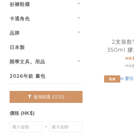
衫褲鞋襪
卡通角色
品牌
2支裝飲管
日本製
350ml
HK
開學文具。用品
HK$
2026年款 書包
現貨
套用篩選
(0/20)
價格 (HK$)
~