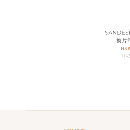
SANDE
換片墊
HK$
HK