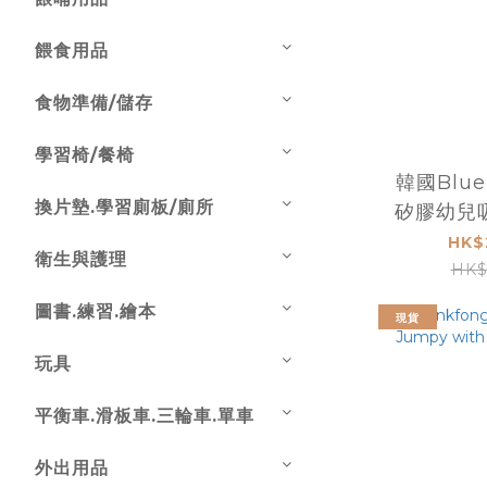
餵食用品
食物準備/儲存
學習椅/餐椅
韓國Blu
換片墊.學習廁板/廁所
矽膠幼兒
HK$
衛生與護理
HK$
圖書.練習.繪本
現貨
玩具
平衡車.滑板車.三輪車.單車
外出用品