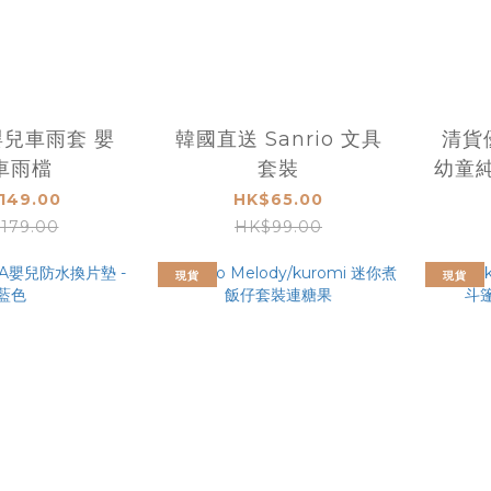
 嬰兒車雨套 嬰
韓國直送 Sanrio 文具
清貨優
車雨檔
套裝
幼童純
149.00
HK$65.00
179.00
HK$99.00
現貨
現貨