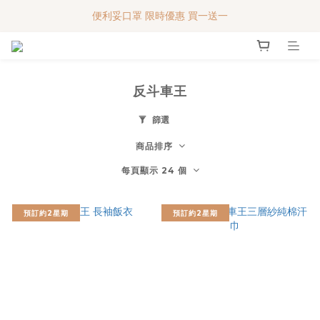
便利妥口罩 限時優惠 買一送一
便利妥口罩 限時優惠 買一送一
MY BABY SHOP 7週年 多謝支持!!!
便利妥口罩 限時優惠 買一送一
反斗車王
篩選
商品排序
每頁顯示 24 個
預訂約2星期
預訂約2星期